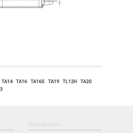
TA14
TA16
TA16S
TA19
TL12H
TA20
3
Ürün Grupları