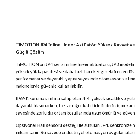
TiMOTION JP4 İnline Lineer Aktüatör: Yüksek Kuvvet ve 
Güçlü Çözüm
TiMOTION’un JP4 serisi inline lineer aktüatörü, JP3 modeline
yüksek yük kapasitesi ve daha hızlı hareket gerektiren endüstr
performansı ve dayanıklı yapısı sayesinde otomasyon sistemle
makinelerde güvenle kullanılabilir.
IP69K koruma sınıfına sahip olan JP4, yüksek sıcaklık ve yüks
dayanıklılık sunarken, toz ve diğer katı kirleticilerin iç mekani
sayesinde zorlu dış ortam koşullarında uzun ömürlü ve güveni
Opsiyonel Hall sensörü desteği ile sunulan JP4, senkronize h
imkânı tanır. Bu sayede endüstriyel otomasyon uygulamaların