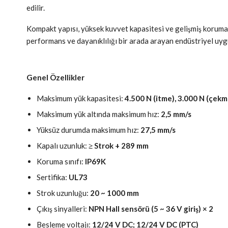
edilir.
Kompakt yapısı, yüksek kuvvet kapasitesi ve gelişmiş koruma
performans ve dayanıklılığı bir arada arayan endüstriyel uygu
Genel Özellikler
Maksimum yük kapasitesi:
4.500 N (itme), 3.000 N (çekm
Maksimum yük altında maksimum hız:
2,5 mm/s
Yüksüz durumda maksimum hız:
27,5 mm/s
Kapalı uzunluk:
≥ Strok + 289 mm
Koruma sınıfı:
IP69K
Sertifika:
UL73
Strok uzunluğu:
20 ~ 1000 mm
Çıkış sinyalleri:
NPN Hall sensörü (5 ~ 36 V giriş) × 2
Besleme voltajı:
12/24 V DC; 12/24 V DC (PTC)