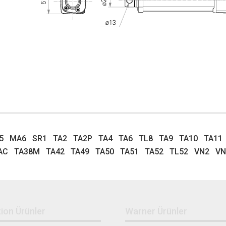
5
MA6
SR1
TA2
TA2P
TA4
TA6
TL8
TA9
TA10
TA11
AC
TA38M
TA42
TA49
TA50
TA51
TA52
TL52
VN2
VN
ion Ürünler
Warner Ürünler