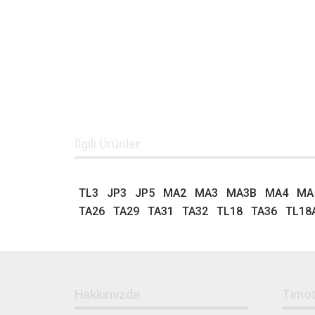
İlgili Ürünler
TL3
JP3
JP5
MA2
MA3
MA3B
MA4
MA
TA26
TA29
TA31
TA32
TL18
TA36
TL18
Hakkımızda
Timot