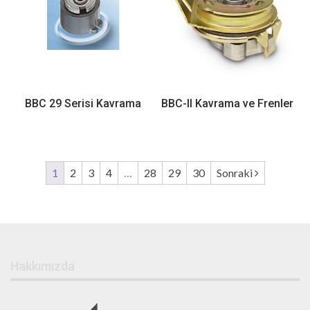
BBC 29 Serisi Kavrama
BBC-II Kavrama ve Frenler
1
2
3
4
…
28
29
30
Sonraki
Hakkımızda