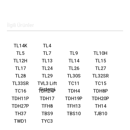
İlgili Ürünler
TL14K
TL4
TL5
TL7
TL9
TL10H
TL12H
TL13
TL14
TL15
TL17
TL24
TL26
TL27
TL28
TL29
TL30S
TL32SR
TL33SR
TVL3 Lift
TC11
TC15
Sistemi
TC16
TDH24P
TDH4
TDH8P
TDH11P
TDH17
TDH19P
TDH20P
TDH27P
TFH8
TFH13
TH14
TH37
TBS9
TBS10
TJB10
TWD1
TYC3