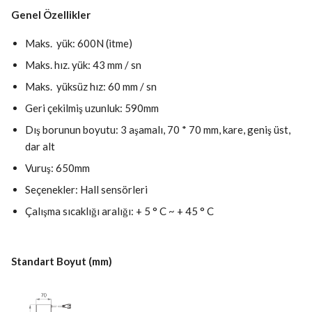
Genel Özellikler
Maks. yük: 600N (itme)
Maks. hız. yük: 43 mm / sn
Maks. yüksüz hız: 60 mm / sn
Geri çekilmiş uzunluk: 590mm
Dış borunun boyutu: 3 aşamalı, 70 * 70 mm, kare, geniş üst,
dar alt
Vuruş: 650mm
Seçenekler: Hall sensörleri
Çalışma sıcaklığı aralığı: + 5 ° C ~ + 45 ° C
Standart Boyut (mm)