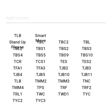
İlgili Ürünler
TLB
Smart
Move
Stand Up
TBC
TBC2
TBL
Please
TBL2
TBS1
TBS2
TBS3
TBS4
TBS5
TBS9
TBS10
TCR
TCS1
TES
TES2
TFA1
TFA3
TJB2
TJB3
TJB4
TJB5
TJB10
TJB11
TLB
TMM2
TMM3
TNC
TMM4
TPS
TRF
TRF2
TRL1
TWC
TWD1
TYC
TYC2
TYC3