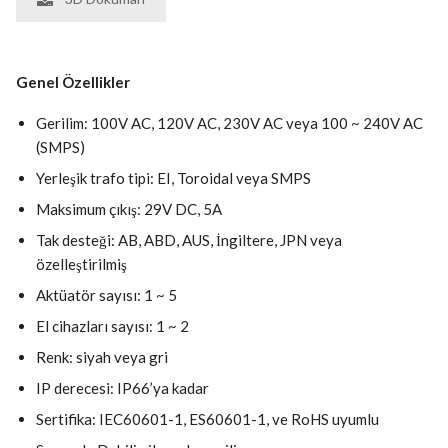
Genel Özellikler
Gerilim: 100V AC, 120V AC, 230V AC veya 100 ~ 240V AC
(SMPS)
Yerleşik trafo tipi: EI, Toroidal veya SMPS
Maksimum çıkış: 29V DC, 5A
Tak desteği: AB, ABD, AUS, İngiltere, JPN veya
özelleştirilmiş
Aktüatör sayısı: 1 ~ 5
El cihazları sayısı: 1 ~ 2
Renk: siyah veya gri
IP derecesi: IP66’ya kadar
Sertifika: IEC60601-1, ES60601-1, ve RoHS uyumlu