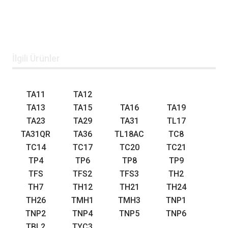
İlgili Ürünler
TA11
TA12
TA13
TA15
TA16
TA19
TA23
TA29
TA31
TL17
TA31QR
TA36
TL18AC
TC8
TC14
TC17
TC20
TC21
TP4
TP6
TP8
TP9
TFS
TFS2
TFS3
TH2
TH7
TH12
TH21
TH24
TH26
TMH1
TMH3
TNP1
TNP2
TNP4
TNP5
TNP6
TBL2
TYC3