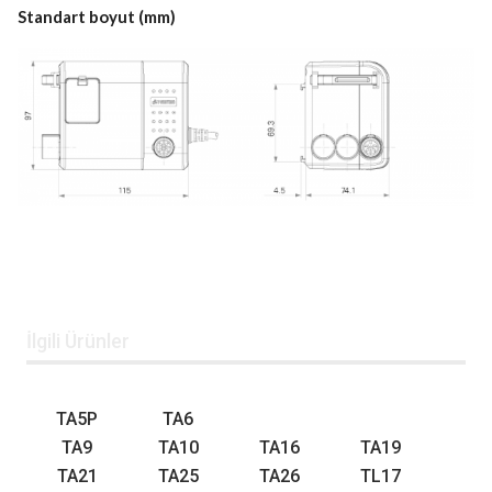
Standart boyut (mm)
İlgili Ürünler
TA5P
TA6
TA9
TA10
TA16
TA19
TA21
TA25
TA26
TL17