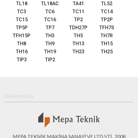
TL18
TL18AC
TA41
TL52
TC3
TC6
TC11
TC14
TC15
TC16
TP2
TP2P
TP5P
TP7
TDH27P
TFH7S
TFH15P
TH3
TH5
TH7R
TH8
TH9
TH13
TH15
TH16
TH19
TH23
TH25
TIP3
TIP2
Hakkımızda
MEPA TEKNİK MAKİNA SANAYİ VE LTD.ŞTİ., 2008